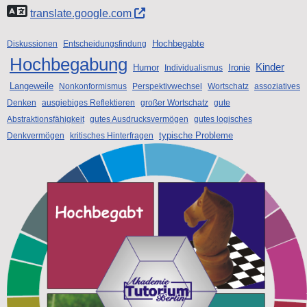
translate.google.com
Hochbegabte
Diskussionen
Entscheidungsfindung
Hochbegabung
Kinder
Humor
Ironie
Individualismus
Langeweile
Nonkonformismus
Perspektivwechsel
Wortschatz
assoziatives
Denken
ausgiebiges Reflektieren
großer Wortschatz
gute
Abstraktionsfähigkeit
gutes Ausdrucksvermögen
gutes logisches
typische Probleme
Denkvermögen
kritisches Hinterfragen