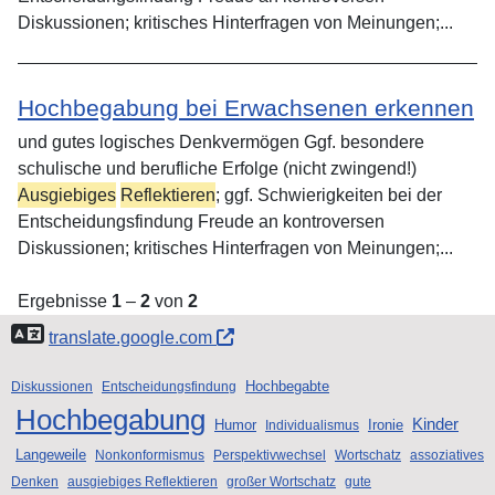
Diskussionen; kritisches Hinterfragen von Meinungen;...
Hochbegabung bei Erwachsenen erkennen
und gutes logisches Denkvermögen Ggf. besondere
schulische und berufliche Erfolge (nicht zwingend!)
Ausgiebiges
Reflektieren
; ggf. Schwierigkeiten bei der
Entscheidungsfindung Freude an kontroversen
Diskussionen; kritisches Hinterfragen von Meinungen;...
Ergebnisse
1
–
2
von
2
translate.google.com
Hochbegabte
Diskussionen
Entscheidungsfindung
Hochbegabung
Kinder
Humor
Ironie
Individualismus
Langeweile
Nonkonformismus
Perspektivwechsel
Wortschatz
assoziatives
Denken
ausgiebiges Reflektieren
großer Wortschatz
gute