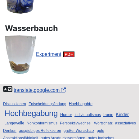
Wasserbauch
Experiment
translate.google.com
Hochbegabte
Diskussionen
Entscheidungsfindung
Hochbegabung
Kinder
Humor
Ironie
Individualismus
Langeweile
Nonkonformismus
Perspektivwechsel
Wortschatz
assoziatives
Denken
ausgiebiges Reflektieren
großer Wortschatz
gute
Abstraktionsfähigkeit
gutes Ausdrucksvermögen
gutes logisches