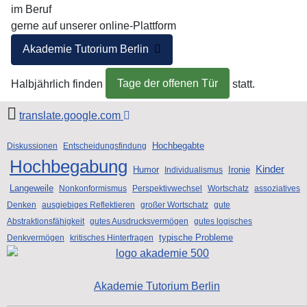
im Beruf
gerne auf unserer online-Plattform
Akademie Tutorium Berlin
Tage der offenen Tür
Halbjährlich finden
statt.
translate.google.com
Hochbegabte
Diskussionen
Entscheidungsfindung
Hochbegabung
Kinder
Humor
Ironie
Individualismus
Langeweile
Nonkonformismus
Perspektivwechsel
Wortschatz
assoziatives
Denken
ausgiebiges Reflektieren
großer Wortschatz
gute
Abstraktionsfähigkeit
gutes Ausdrucksvermögen
gutes logisches
typische Probleme
Denkvermögen
kritisches Hinterfragen
Akademie Tutorium Berlin