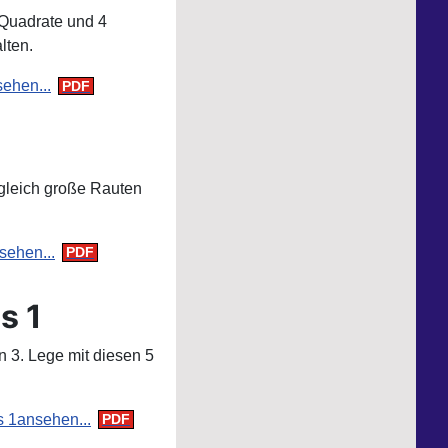
Quadrate und 4
lten.
ehen...
gleich große Rauten
sehen...
s 1
n 3. Lege mit diesen 5
ansehen...