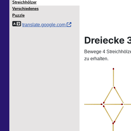
Streichhölzer
Verschiedenes
Puzzle
translate.google.com
Dreiecke 
Bewege 4 Streichhölze
zu erhalten.