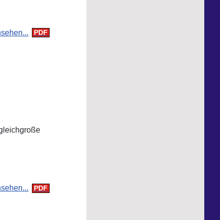
sehen...
gleichgroße
sehen...