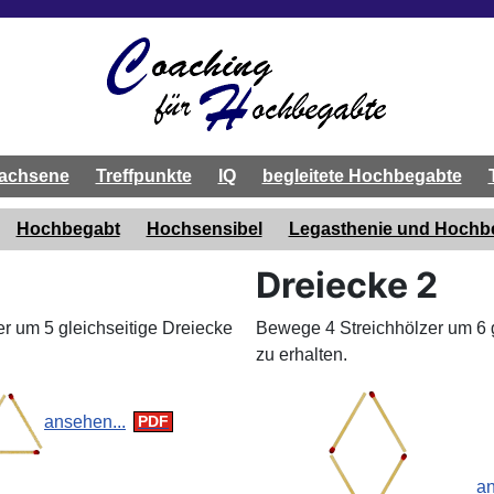
achsene
Treffpunkte
IQ
begleitete Hochbegabte
Hochbegabt
Hochsensibel
Legasthenie und Hoch
1
Dreiecke 2
r um 5 gleichseitige Dreiecke
Bewege 4 Streichhölzer um 6 g
zu erhalten.
ansehen...
an