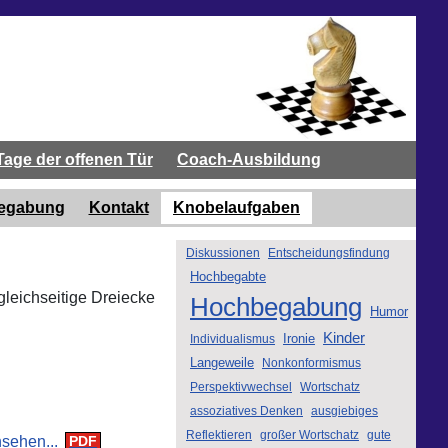
Tage der offenen Tür
Coach-Ausbildung
begabung
Kontakt
Knobelaufgaben
Diskussionen
Entscheidungsfindung
Hochbegabte
leichseitige Dreiecke
Hochbegabung
Humor
Kinder
Ironie
Individualismus
Langeweile
Nonkonformismus
Perspektivwechsel
Wortschatz
assoziatives Denken
ausgiebiges
Reflektieren
großer Wortschatz
gute
sehen...