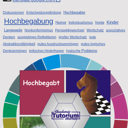
Hochbegabte
Diskussionen
Entscheidungsfindung
Hochbegabung
Kinder
Humor
Ironie
Individualismus
Langeweile
Nonkonformismus
Perspektivwechsel
Wortschatz
assoziatives
Denken
ausgiebiges Reflektieren
großer Wortschatz
gute
Abstraktionsfähigkeit
gutes Ausdrucksvermögen
gutes logisches
typische Probleme
Denkvermögen
kritisches Hinterfragen