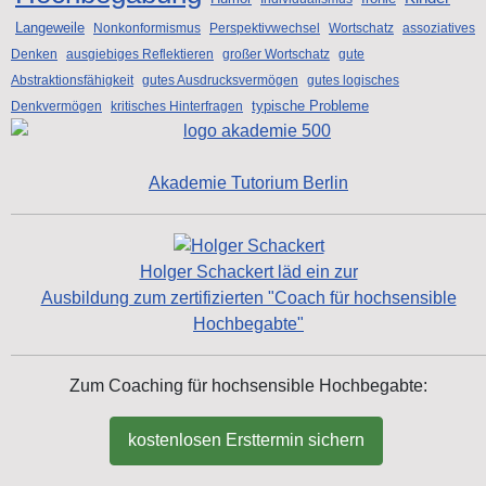
Langeweile
Nonkonformismus
Perspektivwechsel
Wortschatz
assoziatives
Denken
ausgiebiges Reflektieren
großer Wortschatz
gute
Abstraktionsfähigkeit
gutes Ausdrucksvermögen
gutes logisches
typische Probleme
Denkvermögen
kritisches Hinterfragen
Akademie Tutorium Berlin
Holger Schackert läd ein zur
Ausbildung zum zertifizierten "Coach für hochsensible
Hochbegabte"
Zum Coaching für hochsensible Hochbegabte:
kostenlosen Ersttermin sichern