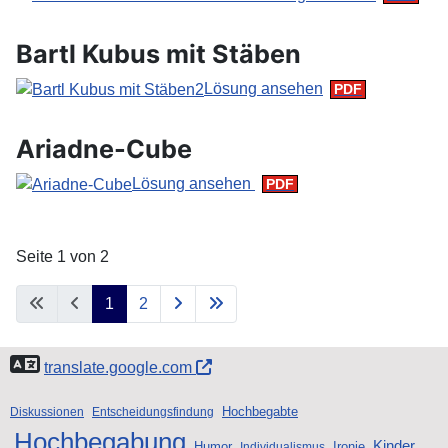
Bartl Kubus mit Stäben
Lösung ansehen
Ariadne-Cube
Lösung ansehen
Seite 1 von 2
1
2
translate.google.com
Hochbegabte
Diskussionen
Entscheidungsfindung
Hochbegabung
Kinder
Humor
Ironie
Individualismus