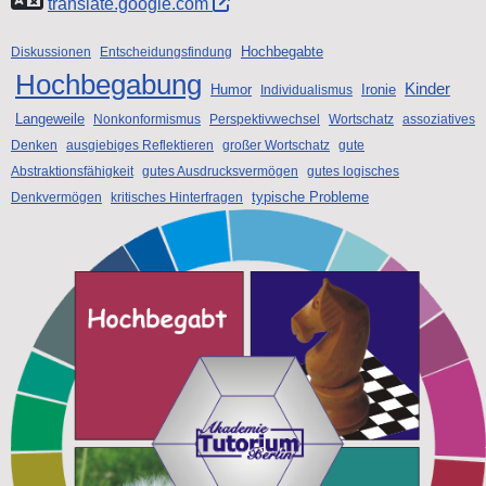
translate.google.com
Hochbegabte
Diskussionen
Entscheidungsfindung
Hochbegabung
Kinder
Humor
Ironie
Individualismus
Langeweile
Nonkonformismus
Perspektivwechsel
Wortschatz
assoziatives
Denken
ausgiebiges Reflektieren
großer Wortschatz
gute
Abstraktionsfähigkeit
gutes Ausdrucksvermögen
gutes logisches
typische Probleme
Denkvermögen
kritisches Hinterfragen