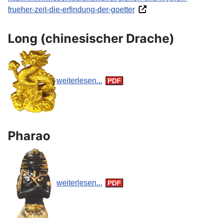
frueher-zeit-die-erfindung-der-goetter
Long (chinesischer Drache)
weiterlesen...
Pharao
weiterlesen...