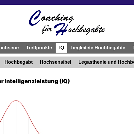
achsene
Treffpunkte
IQ
begleitete Hochbegabte
Hochbegabt
Hochsensibel
Legasthenie und Hoch
Intelligenzleistung (IQ)