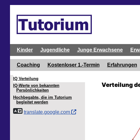
Kinder
Jugendliche
Junge Erwachsene
Erw
Coaching
Kostenloser 1.-Termin
Erfahrungen
IQ Verteilung
Verteilung der 
IQ-Werte von bekannten
Persönlichkeiten
Hochbegabte, die im Tutorium
begleitet werden
translate.google.com