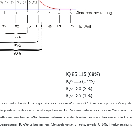
IQ 85-115 (68%)
IQ>115 (14%)
IQ>130 (2%)
IQ>135 (1%)
 dass standardisierte Leistungstests bis zu einem Wert von IQ 150 messen, je nach Menge d
trapolationsmethoden an, um beispielsweise für Rohpunktzahlen bis zu einem Maximalwert
Methoden, welche nach Absolvieren mehrerer standardisierter Tests und bekannter Interkorre
 gemessenen IQ-Werte bestimmen. (Beispielsweise: 3 Tests; jeweils IQ 145; Interkorrelations 