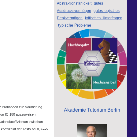
Abstraktionsfähigkeit
gutes
Ausdrucksvermögen
gutes logisches
Denkvermögen
kritisches Hinterfragen
typische Probleme
er Probanden zur Normierung.
Akademie Tutorium Berlin
 von IQ 180 auszuweisen.
lationskoeffizienten zwischen
koeffizeint der Tests bei 0,3 ==>