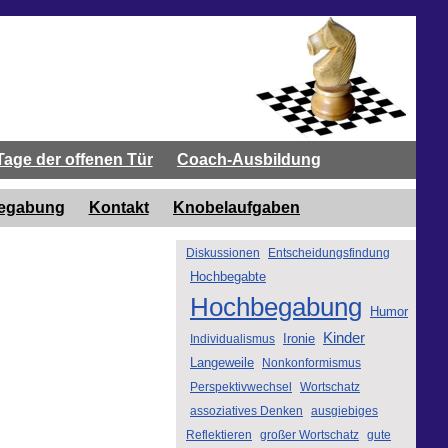
Tage der offenen Tür
Coach-Ausbildung
begabung
Kontakt
Knobelaufgaben
Diskussionen
Entscheidungsfindung
Hochbegabte
Hochbegabung
Humor
Kinder
Ironie
Individualismus
Langeweile
Nonkonformismus
Perspektivwechsel
Wortschatz
assoziatives Denken
ausgiebiges
Reflektieren
großer Wortschatz
gute