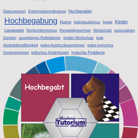
Hochbegabte
Diskussionen
Entscheidungsfindung
Hochbegabung
Kinder
Humor
Ironie
Individualismus
Langeweile
Nonkonformismus
Perspektivwechsel
Wortschatz
assoziatives
Denken
ausgiebiges Reflektieren
großer Wortschatz
gute
Abstraktionsfähigkeit
gutes Ausdrucksvermögen
gutes logisches
typische Probleme
Denkvermögen
kritisches Hinterfragen