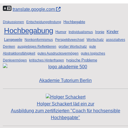
translate.google.com
Hochbegabte
Diskussionen
Entscheidungsfindung
Hochbegabung
Kinder
Humor
Ironie
Individualismus
Langeweile
Nonkonformismus
Perspektivwechsel
Wortschatz
assoziatives
Denken
ausgiebiges Reflektieren
großer Wortschatz
gute
Abstraktionsfähigkeit
gutes Ausdrucksvermögen
gutes logisches
typische Probleme
Denkvermögen
kritisches Hinterfragen
Akademie Tutorium Berlin
Holger Schackert läd ein zur
Ausbildung zum zertifizierten "Coach für hochsensible
Hochbegabte"