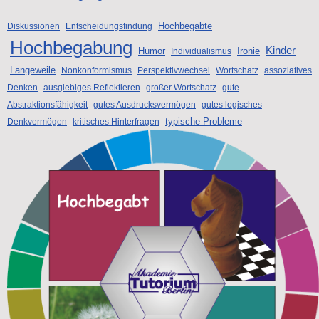
Hochbegabte
Diskussionen
Entscheidungsfindung
Hochbegabung
Kinder
Humor
Ironie
Individualismus
Langeweile
Nonkonformismus
Perspektivwechsel
Wortschatz
assoziatives
Denken
ausgiebiges Reflektieren
großer Wortschatz
gute
Abstraktionsfähigkeit
gutes Ausdrucksvermögen
gutes logisches
typische Probleme
Denkvermögen
kritisches Hinterfragen