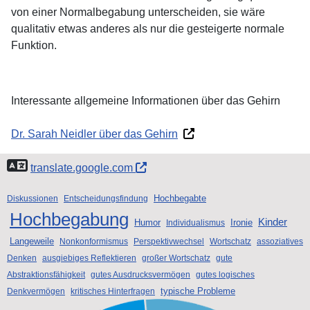
von einer Normalbegabung unterscheiden, sie wäre
qualitativ etwas anderes als nur die gesteigerte normale
Funktion.
Interessante allgemeine Informationen über das Gehirn
Dr. Sarah Neidler über das Gehirn
translate.google.com
Hochbegabte
Diskussionen
Entscheidungsfindung
Hochbegabung
Kinder
Humor
Ironie
Individualismus
Langeweile
Nonkonformismus
Perspektivwechsel
Wortschatz
assoziatives
Denken
ausgiebiges Reflektieren
großer Wortschatz
gute
Abstraktionsfähigkeit
gutes Ausdrucksvermögen
gutes logisches
typische Probleme
Denkvermögen
kritisches Hinterfragen