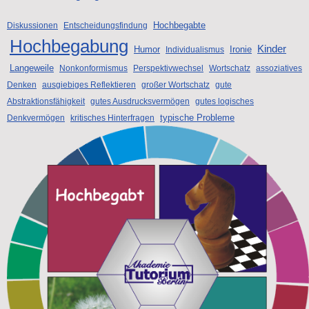
Hochbegabte
Diskussionen
Entscheidungsfindung
Hochbegabung
Kinder
Humor
Ironie
Individualismus
Langeweile
Nonkonformismus
Perspektivwechsel
Wortschatz
assoziatives
Denken
ausgiebiges Reflektieren
großer Wortschatz
gute
Abstraktionsfähigkeit
gutes Ausdrucksvermögen
gutes logisches
typische Probleme
Denkvermögen
kritisches Hinterfragen