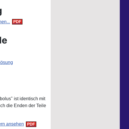
g
en...
le
Lösung
olus" ist identisch mit
ich die Enden der Teile
ern ansehen