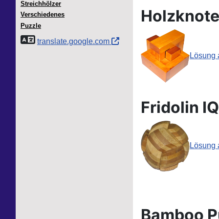
Streichhölzer
Holzknot
Verschiedenes
Puzzle
translate.google.com
Lösung 
Fridolin I
Lösung 
Bamboo P