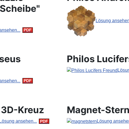
 Scheibe"
Lösung ansehen.
ansehen...
rseus
Philos Lucife
Lösun
ansehen...
c 3D-Kreuz
Magnet-Ster
Lösung ansehen...
Lösung ansehen