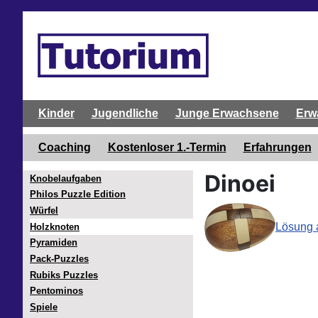
Kinder
Jugendliche
Junge Erwachsene
Erw
Coaching
Kostenloser 1.-Termin
Erfahrungen
Dinoei
Knobelaufgaben
Philos Puzzle Edition
Würfel
Lösung 
Holzknoten
Pyramiden
Pack-Puzzles
Rubiks Puzzles
Pentominos
Spiele