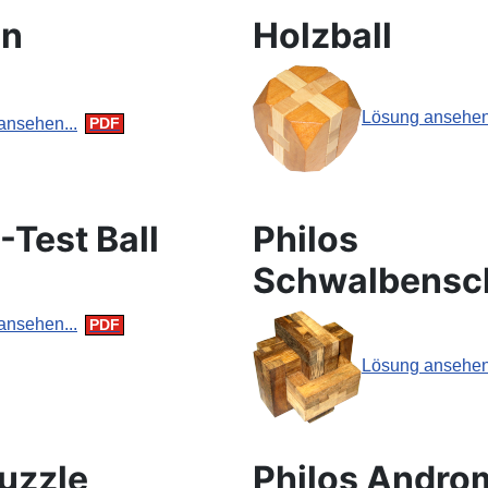
en
Holzball
Lösung ansehen.
ansehen...
Q-Test Ball
Philos
Schwalbensc
ansehen...
Lösung ansehen.
uzzle
Philos Andro