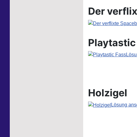
Der verfli
Playtastic
Lösu
Holzigel
Lösung anse