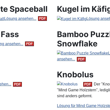
xte Spaceball
Kugel im Käfi
Lösung ansehen...
Lösung anseh
 Fass
Bamboo Puzz
Snowflake
ng ansehen...
ansehen...
Knobolus
hen...
Der "Knob
"Mind Game Holzstern", ledigl
sind anders geformt.
Lösung für Mind Game Holzst