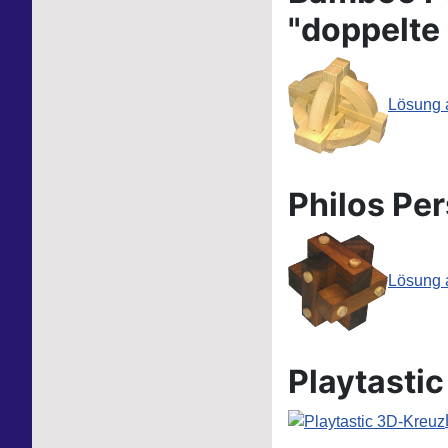
"doppelte
Lösung 
Philos Pe
Lösung 
Playtasti