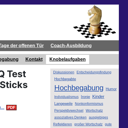
Tage der offenen Tür
Coach-Ausbildung
begabung
Kontakt
Knobelaufgaben
IQ Test
Diskussionen
Entscheidungsfindung
Hochbegabte
Sticks
Hochbegabung
Humor
Kinder
Ironie
Individualismus
Langeweile
Nonkonformismus
..
Perspektivwechsel
Wortschatz
assoziatives Denken
ausgiebiges
Reflektieren
großer Wortschatz
gute