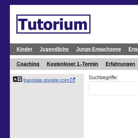
Kinder
Jugendliche
Junge Erwachsene
Erw
Coaching
Kostenloser 1.-Termin
Erfahrungen
Suchformular
Suchbegriffe:
translate.google.com