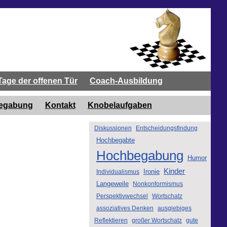
Tage der offenen Tür
Coach-Ausbildung
begabung
Kontakt
Knobelaufgaben
Diskussionen
Entscheidungsfindung
Hochbegabte
Hochbegabung
Humor
Kinder
Ironie
Individualismus
Langeweile
Nonkonformismus
Perspektivwechsel
Wortschatz
assoziatives Denken
ausgiebiges
Reflektieren
großer Wortschatz
gute