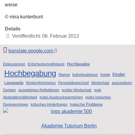
weise
© mira kunterbunt
Details
Veröffentlicht: 06. Februar 2013
translate.google.com
Hochbegabte
Diskussionen
Entscheidungsfindung
Hochbegabung
Kinder
Humor
Ironie
Individualismus
Langeweile
Nonkonformismus
Perspektivwechsel
Wortschatz
assoziatives
Denken
ausgiebiges Reflektieren
großer Wortschatz
gute
Abstraktionsfähigkeit
gutes Ausdrucksvermögen
gutes logisches
typische Probleme
Denkvermögen
kritisches Hinterfragen
Akademie Tutorium Berlin