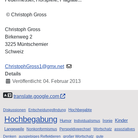
© Christoph Gross
Christoph Gross
Birkenweg 2
3225 Müntschemier
Schweiz
ChristophGross1@gmx.net
Details
Veröffentlicht: 04. Februar 2013
translate.google.com
Hochbegabte
Diskussionen
Entscheidungsfindung
Hochbegabung
Kinder
Humor
Ironie
Individualismus
Langeweile
Nonkonformismus
Perspektivwechsel
Wortschatz
assoziatives
Denken
ausgiebiges Reflektieren
großer Wortschatz
gute