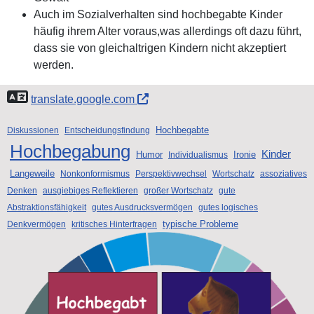
Auch im Sozialverhalten sind hochbegabte Kinder
häufig ihrem Alter voraus,was allerdings oft dazu führt,
dass sie von gleichaltrigen Kindern nicht akzeptiert
werden.
translate.google.com
Hochbegabte
Diskussionen
Entscheidungsfindung
Hochbegabung
Kinder
Humor
Ironie
Individualismus
Langeweile
Nonkonformismus
Perspektivwechsel
Wortschatz
assoziatives
Denken
ausgiebiges Reflektieren
großer Wortschatz
gute
Abstraktionsfähigkeit
gutes Ausdrucksvermögen
gutes logisches
typische Probleme
Denkvermögen
kritisches Hinterfragen