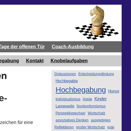
Tage der offenen Tür
Coach-Ausbildung
begabung
Kontakt
Knobelaufgaben
en
Diskussionen
Entscheidungsfindung
Hochbegabte
Hochbegabung
Humor
e-
Kinder
Ironie
Individualismus
Langeweile
Nonkonformismus
Perspektivwechsel
Wortschatz
assoziatives Denken
ausgiebiges
zeichen für eine
Reflektieren
großer Wortschatz
gute