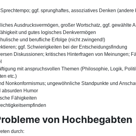
prechtempo; ggf. sprunghaftes, assoziatives Denken (andere k
hliches Ausdrucksvermögen, großer Wortschatz, ggf. gewählte 
fähigkeit und gutes logisches Denkvermögen
hulische und berufliche Erfolge (nicht zwingend!)
ktieren; ggf. Schwierigkeiten bei der Entscheidungsfindung
ersen Diskussionen; kritisches Hinterfragen von Meinungen; F
l
äftigung mit anspruchsvollen Themen (Philosophie, Logik, Politi
en etc.)
und Nonkonformismus; ungewöhnliche Standpunkte und Ansch
 absurden Humor
rische Fähigkeiten
echtigkeitsempfinden
Probleme von Hochbegabten
eten durch: