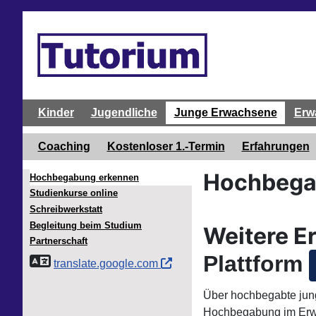
Kinder
Jugendliche
Junge Erwachsene
Erw
Coaching
Kostenloser 1.-Termin
Erfahrungen
Hochbega
Hochbegabung erkennen
Studienkurse online
Schreibwerkstatt
Begleitung beim Studium
Weitere E
Partnerschaft
Plattform
translate.google.com
Über hochbegabte jung
Hochbegabung im Erwa