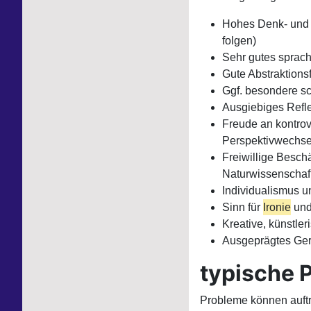
Hohes Denk- und S
folgen)
Sehr gutes sprac
Gute Abstraktions
Ggf. besondere sc
Ausgiebiges Refle
Freude an kontrov
Perspektivwechse
Freiwillige Besch
Naturwissenschaft
Individualismus 
Sinn für
Ironie
und
Kreative, künstle
Ausgeprägtes Ger
typische 
Probleme können auftr