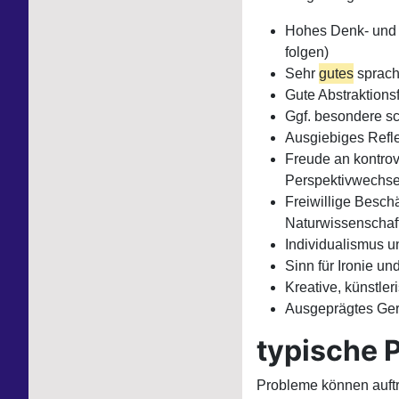
Hohes Denk- und S
folgen)
Sehr
gutes
sprach
Gute Abstraktions
Ggf. besondere sc
Ausgiebiges Refle
Freude an kontrov
Perspektivwechse
Freiwillige Besch
Naturwissenschaft
Individualismus 
Sinn für Ironie u
Kreative, künstle
Ausgeprägtes Ger
typische 
Probleme können auftr