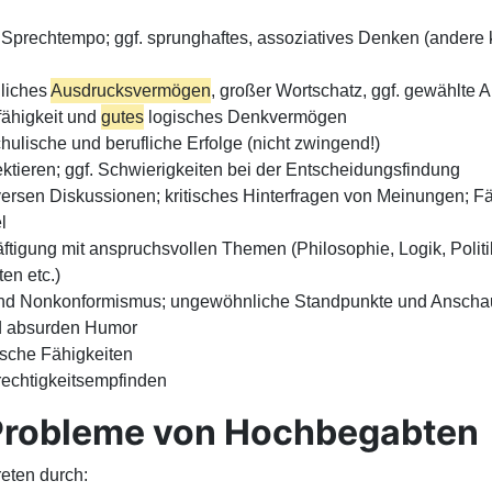
prechtempo; ggf. sprunghaftes, assoziatives Denken (andere k
liches
Ausdrucksvermögen
, großer Wortschatz, ggf. gewählte
fähigkeit und
gutes
logisches Denkvermögen
hulische und berufliche Erfolge (nicht zwingend!)
ktieren; ggf. Schwierigkeiten bei der Entscheidungsfindung
ersen Diskussionen; kritisches Hinterfragen von Meinungen; F
l
äftigung mit anspruchsvollen Themen (Philosophie, Logik, Politi
en etc.)
und Nonkonformismus; ungewöhnliche Standpunkte und Ansch
nd absurden Humor
rische Fähigkeiten
echtigkeitsempfinden
Probleme von Hochbegabten
eten durch: