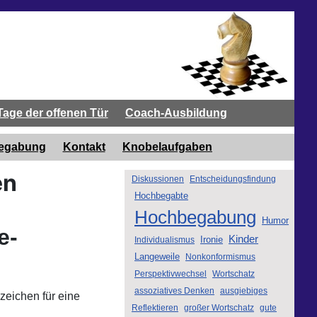
Tage der offenen Tür
Coach-Ausbildung
begabung
Kontakt
Knobelaufgaben
en
Diskussionen
Entscheidungsfindung
Hochbegabte
Hochbegabung
Humor
e-
Kinder
Ironie
Individualismus
Langeweile
Nonkonformismus
Perspektivwechsel
Wortschatz
assoziatives Denken
ausgiebiges
zeichen für eine
Reflektieren
großer Wortschatz
gute