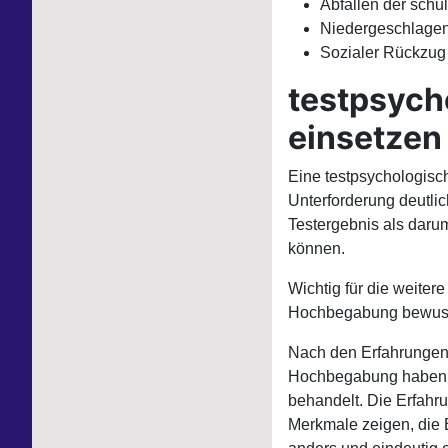
Abfallen der schu
Niedergeschlagenh
Sozialer Rückzug 
testpsych
einsetzen
Eine testpsychologisc
Unterforderung deutli
Testergebnis als daru
können.
Wichtig für die weiter
Hochbegabung bewusst
Nach den Erfahrungen 
Hochbegabung haben, 
behandelt. Die Erfahr
Merkmale zeigen, die 