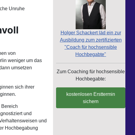
ische Unruhe
voll
Holger Schackert läd ein zur
Ausbildung zum zertifizierten
"Coach für hochsensible
chen von
Hochbegabte"
rlin weniger um das
 dann umsetzen
Zum Coaching für hochsensible
Hochbegabte:
ginnen sich ihrer
kostenlosen Ersttermin
ginnen.
sichern
 Bereich
gnostiziert und
 Verhaltensweisen und
zter Hochbegabung