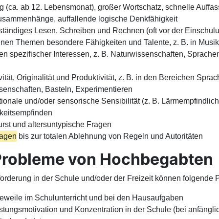
 (ca. ab 12. Lebensmonat), großer Wortschatz, schnelle Auffa
usammenhänge, auffallende logische Denkfähigkeit
tändiges Lesen, Schreiben und Rechnen (oft vor der Einschulu
enen Themen besondere Fähigkeiten und Talente, z. B. in Musik
en spezifischer Interessen, z. B. Naturwissenschaften, Sprachen
vität, Originalität und Produktivität, z. B. in den Bereichen Spra
senschaften, Basteln, Experimentieren
onale und/oder sensorische Sensibilität (z. B. Lärmempfindlich
gkeitsempfinden
rst und altersuntypische Fragen
ragen
bis zur totalen Ablehnung von Regeln und Autoritäten
Probleme von Hochbegabten
orderung in der Schule und/oder der Freizeit können folgende 
eweile im Schulunterricht und bei den Hausaufgaben
tungsmotivation und Konzentration in der Schule (bei anfängli