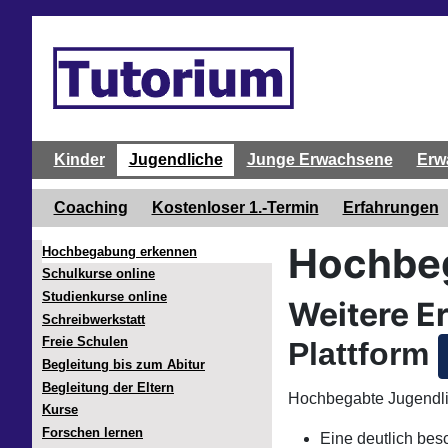
Kinder
Jugendliche
Junge Erwachsene
Erw
Coaching
Kostenloser 1.-Termin
Erfahrungen
Hochbeg
Hochbegabung erkennen
Schulkurse online
Studienkurse online
Weitere E
Schreibwerkstatt
Freie Schulen
Plattform
Begleitung bis zum Abitur
Begleitung der Eltern
Hochbegabte Jugendlic
Kurse
Forschen lernen
Eine deutlich bes