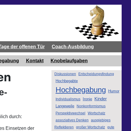
Tage der offenen Tür
Coach-Ausbildung
begabung
Kontakt
Knobelaufgaben
en
Diskussionen
Entscheidungsfindung
Hochbegabte
Hochbegabung
e-
Humor
Kinder
Ironie
Individualismus
Langeweile
Nonkonformismus
Perspektivwechsel
Wortschatz
ich durch:
assoziatives Denken
ausgiebiges
Reflektieren
großer Wortschatz
gute
hes Einsetzen der