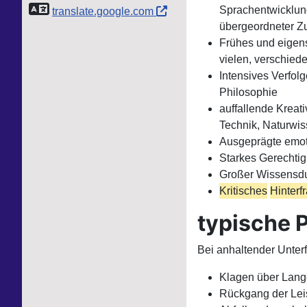
Sprachentwicklung
translate.google.com
übergeordneter Z
Frühes und eigens
vielen, verschied
Intensives Verfolg
Philosophie
auffallende Kreati
Technik, Naturwis
Ausgeprägte emoti
Starkes Gerechti
Großer Wissensdu
Kritisches
Hinterf
typische 
Bei anhaltender Unterf
Klagen über Lang
Rückgang der Leis