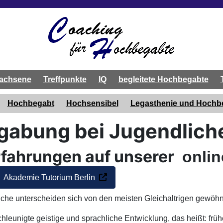
achsene
Treffpunkte
IQ
begleitete Hochbegabte
Hochbegabt
Hochsensibel
Legasthenie und Hoch
abung bei Jugendlich
rfahrungen auf unserer
onlin
Akademie Tutorium Berlin
he unterscheiden sich von den meisten Gleichaltrigen gewöhnl
chleunigte geistige und sprachliche Entwicklung, das heißt: frü