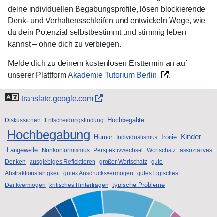
deine individuellen Begabungsprofile, lösen blockierende
Denk- und Verhaltensschleifen und entwickeln Wege, wie
du dein Potenzial selbstbestimmt und stimmig leben
kannst – ohne dich zu verbiegen.
Melde dich zu deinem kostenlosen Ersttermin an auf
unserer Plattform
Akademie Tutorium Berlin
.
translate.google.com
Hochbegabte
Diskussionen
Entscheidungsfindung
Hochbegabung
Kinder
Humor
Ironie
Individualismus
Langeweile
Nonkonformismus
Perspektivwechsel
Wortschatz
assoziatives
Denken
ausgiebiges Reflektieren
großer Wortschatz
gute
Abstraktionsfähigkeit
gutes Ausdrucksvermögen
gutes logisches
typische Probleme
Denkvermögen
kritisches Hinterfragen