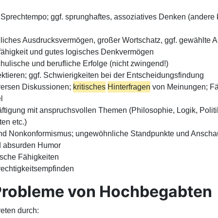
prechtempo; ggf. sprunghaftes, assoziatives Denken (andere k
hliches Ausdrucksvermögen, großer Wortschatz, ggf. gewählte 
fähigkeit und gutes logisches Denkvermögen
hulische und berufliche Erfolge (nicht zwingend!)
ktieren; ggf. Schwierigkeiten bei der Entscheidungsfindung
versen Diskussionen;
kritisches
Hinterfragen
von Meinungen; Fä
l
äftigung mit anspruchsvollen Themen (Philosophie, Logik, Politi
en etc.)
und Nonkonformismus; ungewöhnliche Standpunkte und Ansch
nd absurden Humor
rische Fähigkeiten
echtigkeitsempfinden
Probleme von Hochbegabten
eten durch: