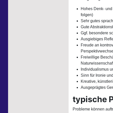
Hohes Denk- und S
folgen)
Sehr gutes sprac
Gute Abstraktions
Ggf. besondere sc
Ausgiebiges Refle
Freude an kontro
Perspektivwechse
Freiwillige Besch
Naturwissenschaft
Individualismus 
Sinn für Ironie u
Kreative, künstle
Ausgeprägtes Ger
typische 
Probleme können auftr