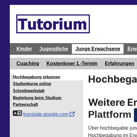
Kinder
Jugendliche
Junge Erwachsene
Erw
Coaching
Kostenloser 1.-Termin
Erfahrungen
Hochbega
Hochbegabung erkennen
Studienkurse online
Schreibwerkstatt
Begleitung beim Studium
Weitere E
Partnerschaft
Plattform
translate.google.com
Über hochbegabte jung
Hochbegabung im Erwa