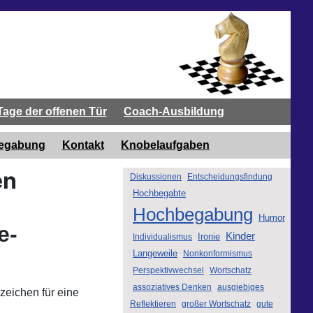
Tage der offenen Tür
Coach-Ausbildung
begabung
Kontakt
Knobelaufgaben
en
Diskussionen
Entscheidungsfindung
Hochbegabte
Hochbegabung
Humor
e-
Kinder
Ironie
Individualismus
Langeweile
Nonkonformismus
Perspektivwechsel
Wortschatz
assoziatives Denken
ausgiebiges
zeichen für eine
Reflektieren
großer Wortschatz
gute