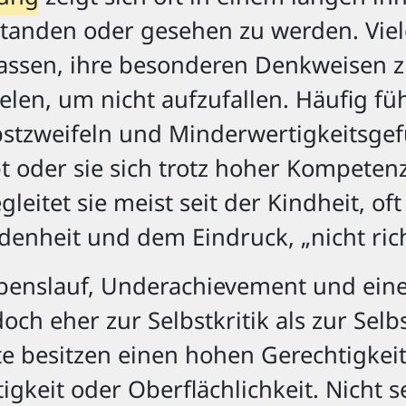
rstanden oder gesehen zu werden. Vie
passen, ihre besonderen Denkweisen z
elen, um nicht aufzufallen. Häufig fü
lbstzweifeln und Minderwertigkeitsge
bt oder sie sich trotz hoher Kompeten
leitet sie meist seit der Kindheit, o
enheit und dem Eindruck, „nicht rich
ebenslauf, Underachievement und ein
doch eher zur Selbstkritik als zur Selb
e besitzen einen hohen Gerechtigkeit
gkeit oder Oberflächlichkeit. Nicht s