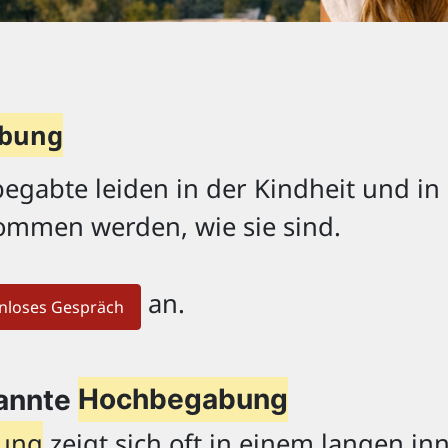
bung
egabte leiden in der Kindheit und in
ommen werden, wie sie sind.
an.
enloses Gespräch
kannte
Hochbegabung
ung
zeigt sich oft in einem langen i