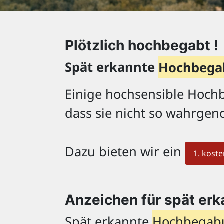
Plötzlich hochbegabt !
Spät erkannte
Hochbega
Einige hochsensible Hochb
dass sie nicht so wahrgen
Dazu bieten wir ein
1. kost
Anzeichen für spät er
Spät erkannte
Hochbegab