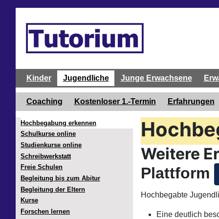
Kinder
Jugendliche
Junge Erwachsene
Erw
Coaching
Kostenloser 1.-Termin
Erfahrungen
Hochbe
Hochbegabung erkennen
Schulkurse online
Studienkurse online
Weitere E
Schreibwerkstatt
Freie Schulen
Plattform
Begleitung bis zum Abitur
Begleitung der Eltern
Hochbegabte Jugendlic
Kurse
Forschen lernen
Eine deutlich bes