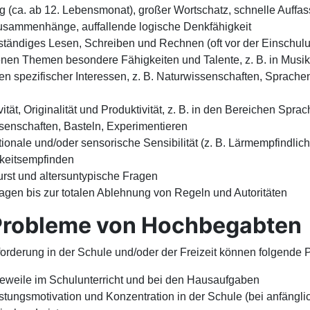
 (ca. ab 12. Lebensmonat), großer Wortschatz, schnelle Auffa
usammenhänge, auffallende logische Denkfähigkeit
tändiges Lesen, Schreiben und Rechnen (oft vor der Einschulu
enen Themen besondere Fähigkeiten und Talente, z. B. in Musik
en spezifischer Interessen, z. B. Naturwissenschaften, Sprachen
vität, Originalität und Produktivität, z. B. in den Bereichen Spra
senschaften, Basteln, Experimentieren
onale und/oder sensorische Sensibilität (z. B. Lärmempfindlich
gkeitsempfinden
rst und altersuntypische Fragen
fragen bis zur totalen Ablehnung von Regeln und Autoritäten
Probleme von Hochbegabten
orderung in der Schule und/oder der Freizeit können folgende 
eweile im Schulunterricht und bei den Hausaufgaben
tungsmotivation und Konzentration in der Schule (bei anfängli