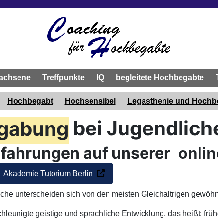
achsene
Treffpunkte
IQ
begleitete Hochbegabte
Hochbegabt
Hochsensibel
Legasthenie und Hoch
gabung
bei Jugendlich
rfahrungen auf unserer
onlin
Akademie Tutorium Berlin
he unterscheiden sich von den meisten Gleichaltrigen gewöhnl
chleunigte geistige und sprachliche Entwicklung, das heißt: frü