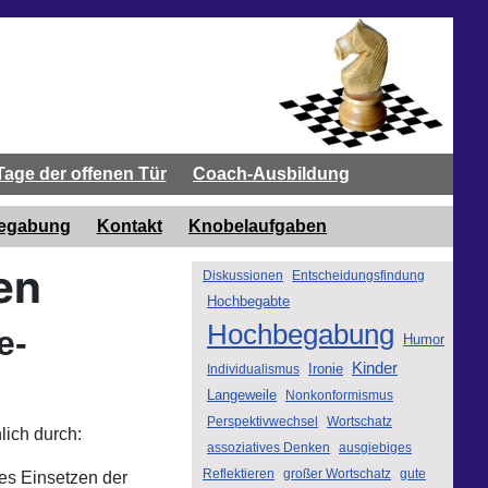
Tage der offenen Tür
Coach-Ausbildung
begabung
Kontakt
Knobelaufgaben
en
Diskussionen
Entscheidungsfindung
Hochbegabte
Hochbegabung
e-
Humor
Kinder
Ironie
Individualismus
Langeweile
Nonkonformismus
Perspektivwechsel
Wortschatz
ich durch:
assoziatives Denken
ausgiebiges
Reflektieren
großer Wortschatz
gute
hes Einsetzen der