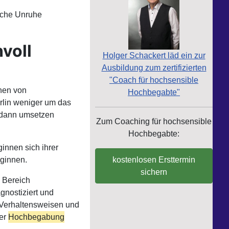
ische Unruhe
voll
Holger Schackert läd ein zur
Ausbildung zum zertifizierten
"Coach für hochsensible
chen von
Hochbegabte"
rlin weniger um das
 dann umsetzen
Zum Coaching für hochsensible
Hochbegabte:
ginnen sich ihrer
kostenlosen Ersttermin
eginnen.
sichern
 Bereich
gnostiziert und
 Verhaltensweisen und
ter
Hochbegabung