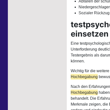
Abfallen der schu
Niedergeschlagenh
Sozialer Rückzug 
testpsych
einsetzen
Eine testpsychologisc
Unterforderung deutli
Testergebnis als daru
können.
Wichtig für die weiter
Hochbegabung
bewuss
Nach den Erfahrungen 
Hochbegabung
haben,
behandelt. Die Erfahr
Merkmale zeigen, die 