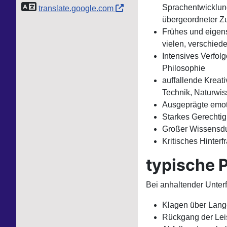
Sprachentwicklung
translate.google.com
übergeordneter Z
Frühes und eigens
vielen, verschied
Intensives Verfolg
Philosophie
auffallende Kreati
Technik, Naturwis
Ausgeprägte emoti
Starkes Gerechti
Großer Wissensdu
Kritisches Hinter
typische 
Bei anhaltender Unterf
Klagen über Lang
Rückgang der Leis