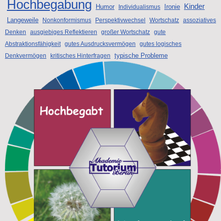
Hochbegabung
Kinder
Humor
Ironie
Individualismus
Langeweile
Nonkonformismus
Perspektivwechsel
Wortschatz
assoziatives
Denken
ausgiebiges Reflektieren
großer Wortschatz
gute
Abstraktionsfähigkeit
gutes Ausdrucksvermögen
gutes logisches
typische Probleme
Denkvermögen
kritisches Hinterfragen