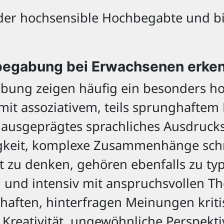
er hochsensible Hochbegabte und bi
egabung bei Erwachsenen erke
bung zeigen häufig ein besonders h
it assoziativem, teils sprunghaftem
 ausgeprägtes sprachliches Ausdruck
gkeit, komplexe Zusammenhänge schne
 zu denken, gehören ebenfalls zu ty
ig und intensiv mit anspruchsvollen 
chaften, hinterfragen Meinungen krit
. Kreativität, ungewöhnliche Perspek