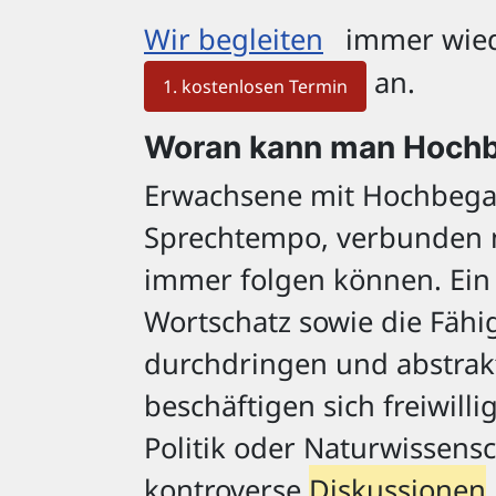
Wir begleiten
immer wied
an.
1. kostenlosen Termin
Woran kann man Hochb
Erwachsene mit Hochbega
Sprechtempo, verbunden m
immer folgen können. Ein
Wortschatz sowie die Fähi
durchdringen und abstrakt
beschäftigen sich freiwill
Politik oder Naturwissens
kontroverse
Diskussionen