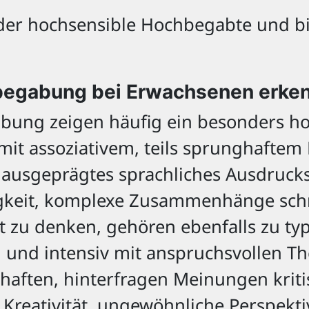
er hochsensible Hochbegabte und bi
egabung bei Erwachsenen erke
bung zeigen häufig ein besonders h
it assoziativem, teils sprunghaftem
 ausgeprägtes sprachliches Ausdruck
gkeit, komplexe Zusammenhänge schne
 zu denken, gehören ebenfalls zu ty
ig und intensiv mit anspruchsvollen 
chaften, hinterfragen Meinungen krit
. Kreativität, ungewöhnliche Perspek