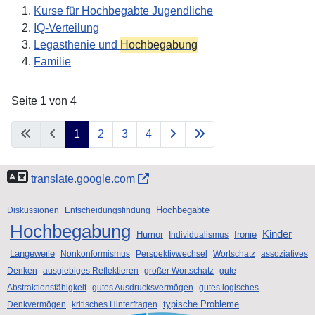
Kurse für Hochbegabte Jugendliche
IQ-Verteilung
Legasthenie und
Hochbegabung
Familie
Seite 1 von 4
1
2
3
4
translate.google.com
Hochbegabte
Diskussionen
Entscheidungsfindung
Hochbegabung
Kinder
Humor
Ironie
Individualismus
Langeweile
Nonkonformismus
Perspektivwechsel
Wortschatz
assoziatives
Denken
ausgiebiges Reflektieren
großer Wortschatz
gute
Abstraktionsfähigkeit
gutes Ausdrucksvermögen
gutes logisches
typische Probleme
Denkvermögen
kritisches Hinterfragen