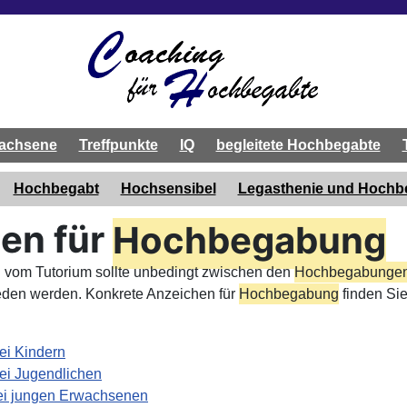
achsene
Treffpunkte
IQ
begleitete Hochbegabte
Hochbegabt
Hochsensibel
Legasthenie und Hoch
en für
Hochbegabung
 vom Tutorium sollte unbedingt zwischen den
Hochbegabung
e
ieden werden. Konkrete Anzeichen für
Hochbegabung
finden Sie
i Kindern
i Jugendlichen
i jungen Erwachsenen