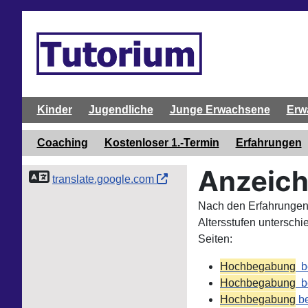
Kinder
Jugendliche
Junge Erwachsene
Erw
Coaching
Kostenloser 1.-Termin
Erfahrungen
Anzeich
translate.google.com
Nach den Erfahrungen
Altersstufen untersch
Seiten:
Hochbegabung
be
Hochbegabung
be
Hochbegabung
be