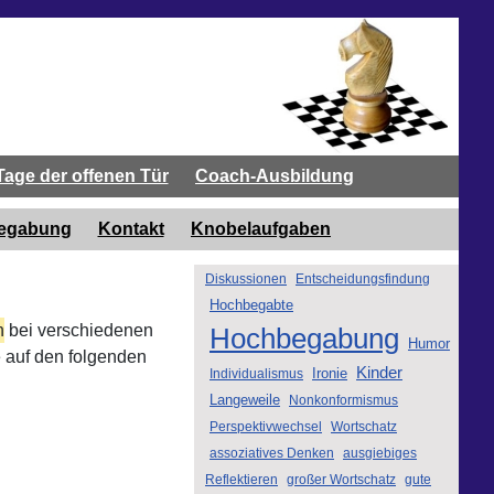
Tage der offenen Tür
Coach-Ausbildung
begabung
Kontakt
Knobelaufgaben
Diskussionen
Entscheidungsfindung
Hochbegabte
n
bei verschiedenen
Hochbegabung
Humor
 auf den folgenden
Kinder
Ironie
Individualismus
Langeweile
Nonkonformismus
Perspektivwechsel
Wortschatz
assoziatives Denken
ausgiebiges
Reflektieren
großer Wortschatz
gute